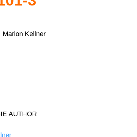
101-3
Marion Kellner
HE AUTHOR
lner