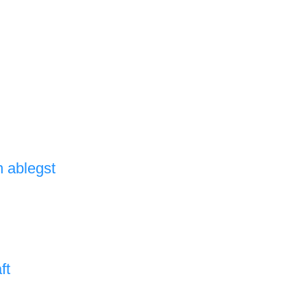
 ablegst
ft