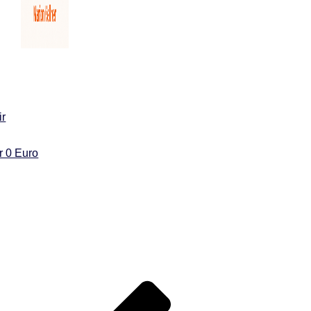
ir
ür 0 Euro