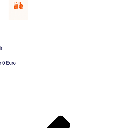
ir
ür 0 Euro