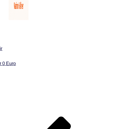
ir
ür 0 Euro