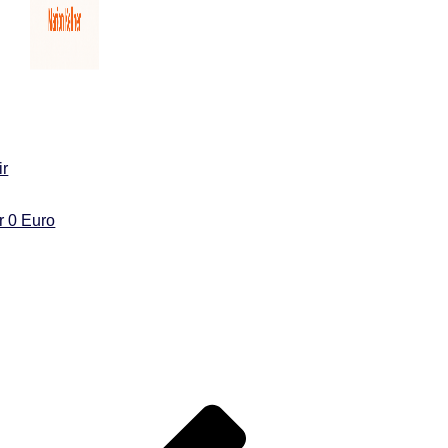
ir
ür 0 Euro