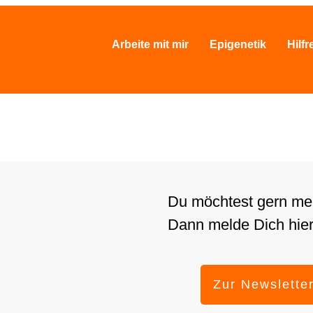
Arbeite mit mir
Epigenetik
Hilfr
Du möchtest gern mei
Dann melde Dich hier
Zur Newslette