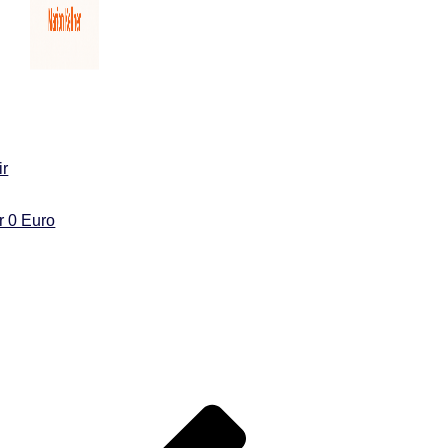
ir
ür 0 Euro