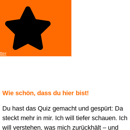
ter
Wie schön, dass du hier bist!
Du hast das Quiz gemacht und gespürt: Da
steckt mehr in mir. Ich will tiefer schauen. Ich
will verstehen, was mich zurückhält – und