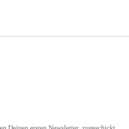
DANKE
resse an meinem News
n Deinen ersten Newsletter zugeschickt.